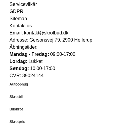
Servicevilkår
GDPR
Sitemap
Kontakt os
Email:
kontakt@skrotbud.dk
Adresse:
Gersonsvej 79, 2900 Hellerup
Åbningstider:
Mandag - Fredag:
09:00-17:00
Lørdag:
Lukket
Søndag:
10:00-17:00
CVR: 39024144
Autoophug
Autoophug København
Skrotbil
Autoophug Aarhus
Skrotbil København
Autoophug Odense
Bilskrot
Skrotbil Aarhus
Autoophug Aalborg
Bilskrot København
Skrotbil Odense
Skrotpris
Autoophug Esbjerg
Bilskrot Aarhus
Skrotbil Aalborg
Autoophug Randers
Skrotpris København