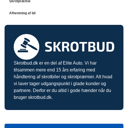
Bilskrot Odense
Skrotpræmie
Autoophug Vejle
Skrotpris Aarhus
Bilskrot Aalborg
Autoophug Roskilde
Skrotpræmie København
Skrotpris Odense
Afhentning af bil
Skrotpræmie Aarhus
Skrotpris Aalborg
Afhentning af bil København
Skrotpræmie Odense
Afhentning af bil Aarhus
Skrotpræmie Aalborg
Afhentning af bil Odense
Afhentning af bil Aalborg
Skrotbud.dk er en del af Elite Auto. Vi har
tilsammen mere end 15 års erfaring med
håndtering af skrotbiler og skrotpræmier. Alt hvad
vi laver tager udgangspunkt i glade kunder og
partnere. Derfor er du altid i gode hænder når du
bruger skrotbud.dk.