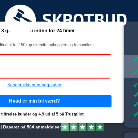
å op til 40% mere i skrotpræm
 3 gratis tilbud inden for 24 timer
ilbud til fra 150+ godkendte ophuggere og forhandlere
Kender ikke nummerpladen
Hvad er min bil værd?
 tilfredse kunder og 4.9 ud af 5 på Trustpilot
 | Baseret på 564 anmeldelser