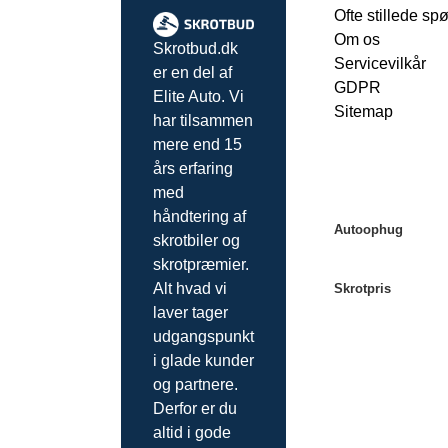
Ofte stillede sp
Om os
Skrotbud.dk
Servicevilkår
er en del af
GDPR
Elite Auto. Vi
Sitemap
har tilsammen
mere end 15
års erfaring
med
håndtering af
Autoophug
skrotbiler og
skrotpræmier.
Autoophug Køb
Alt hvad vi
Skrotpris
Autoophug Aar
laver tager
Autoophug Ode
Skrotpris Købe
udgangspunkt
Autoophug Aalb
Skrotpris Aarhu
i glade kunder
Autoophug Esbj
Skrotpris Oden
og partnere.
Autoophug Ran
Skrotpris Aalbo
Derfor er du
Autoophug Vejl
altid i gode
Autoophug Rosk