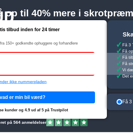
å op til 40% mere i skrotpræm
tis tilbud inden for 24 timer
Ska
il fra 150+ godkendte ophuggere og forhandlere
Få 3 T
Få op 
Få ti
Få st
Vi dæ
Det 
nder ikke nummerpladen
vad er min bil værd?
Få 3 
dse kunder og 4.9 ud af 5 på Trustpilot
eret på 564 anmeldelser