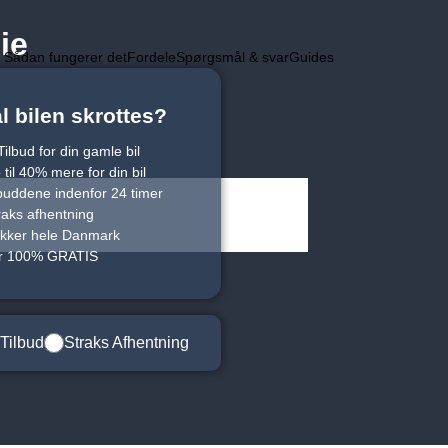
ie
Sådan fungerer det
Fordele
Spørgsmål & svar
Guides
l bilen skrottes?
ilbud for din gamle bil
til 40% mere for din bil
lbuddene indenfor 24 timer
raks afhentning
kker hele Danmark
er 100% GRATIS
Tilbud
Straks Afhentning