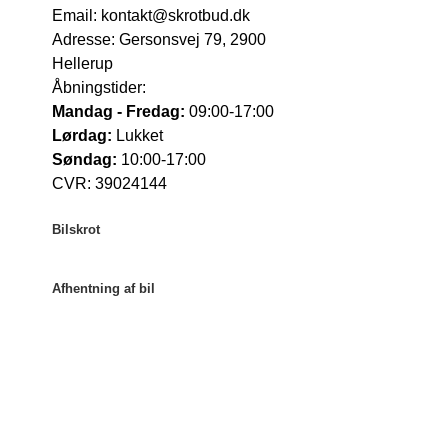
Email:
kontakt@skrotbud.dk
Adresse:
Gersonsvej 79, 2900
Hellerup
Åbningstider:
Mandag - Fredag:
09:00-17:00
Lørdag:
Lukket
Søndag:
10:00-17:00
CVR: 39024144
Bilskrot
Bilskrot København
Afhentning af bil
Bilskrot Aarhus
Bilskrot Odense
Afhentning af bil København
Bilskrot Aalborg
Afhentning af bil Aarhus
Afhentning af bil Odense
Afhentning af bil Aalborg