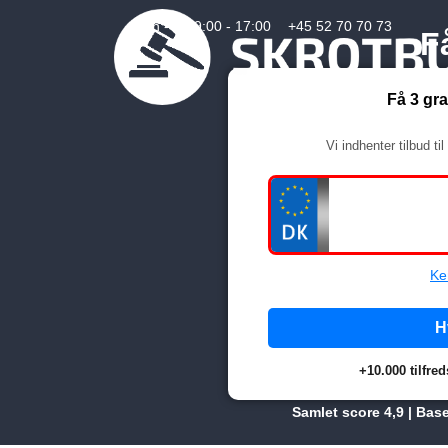
Man - fre:
9:00 - 17:00
+45 52 70 70 73
F
Få 3 gra
Vi indhenter tilbud t
Ke
H
+10.000 tilfre
Samlet score 4,9 | Bas