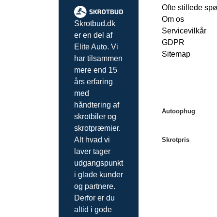
Ofte stillede sp
Om os
Skrotbud.dk
Servicevilkår
er en del af
GDPR
Elite Auto. Vi
Sitemap
har tilsammen
mere end 15
års erfaring
med
håndtering af
Autoophug
skrotbiler og
skrotpræmier.
Autoophug Køb
Alt hvad vi
Skrotpris
Autoophug Aar
laver tager
Autoophug Ode
Skrotpris Købe
udgangspunkt
Autoophug Aalb
Skrotpris Aarhu
i glade kunder
Autoophug Esbj
Skrotpris Oden
og partnere.
Autoophug Ran
Skrotpris Aalbo
Derfor er du
Autoophug Vejl
altid i gode
Autoophug Rosk