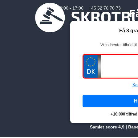
Man - fre:
9:00 - 17:00
+45 52 70 70 73
F
Få 3 gra
Vi indhenter tilbud t
Ke
H
+10.000 tilfre
Samlet score 4,9 | Bas