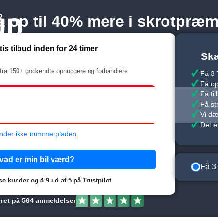
å op til 40% mere i skrotpræm
tis tilbud inden for 24 timer
Ska
il fra 150+ godkendte ophuggere og forhandlere
Få 3 T
Få op 
Få ti
Få st
Vi dæ
Det 
nder ikke nummerpladen
vad er min bil værd?
Få 3 
dse kunder og 4.9 ud af 5 på Trustpilot
eret på 564 anmeldelser