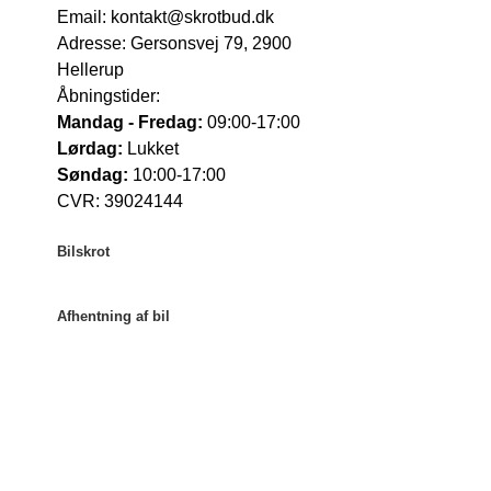
Email:
kontakt@skrotbud.dk
Adresse:
Gersonsvej 79, 2900
Hellerup
Åbningstider:
Mandag - Fredag:
09:00-17:00
Lørdag:
Lukket
Søndag:
10:00-17:00
CVR: 39024144
Bilskrot
Bilskrot København
Afhentning af bil
Bilskrot Aarhus
Bilskrot Odense
Afhentning af bil København
Bilskrot Aalborg
Afhentning af bil Aarhus
Afhentning af bil Odense
Afhentning af bil Aalborg