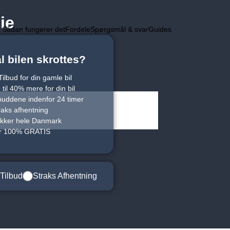
ie
Sådan fungerer det
Fordele
Spørgsmål & svar
Guides
l bilen skrottes?
ilbud for din gamle bil
til 40% mere for din bil
lbuddene indenfor 24 timer
raks afhentning
kker hele Danmark
er 100% GRATIS
Tilbud
Straks Afhentning